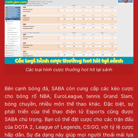
Các loại hình cược thưởng hot hit tại sảnh
Bên cạnh bóng đá, SABA còn cung cấp các kèo cược
cho bóng rổ NBA, EuroLeague, tennis Grand Slam,
bóng chuyền, nhiều môn thể thao khác. Đặc biệt, sự
phát triển của thể thao điện tử Esports cũng được
SABA chú trọng. Bạn có thể đặt cược cho các trận đấu
của DOTA 2, League of Legends, CS:GO, với tỷ lệ cược
hấp dẫn. Sự đa dạng này giúp mọi người thoải mái lựa