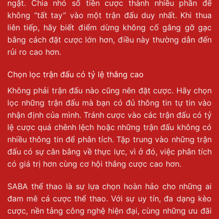
ngặt. Chia nhỏ số tiền cược thành nhiều phần để
không “tất tay” vào một trận đấu duy nhất. Khi thua
liên tiếp, hãy biết điểm dừng không cố gắng gỡ gạc
bằng cách đặt cược lớn hơn, điều này thường dẫn đến
rủi ro cao hơn.
Chọn lọc trận đấu có tỷ lệ thắng cao
Không phải trận đấu nào cũng nên đặt cược. Hãy chọn
lọc những trận đấu mà bạn có đủ thông tin tự tin vào
nhận định của mình. Tránh cược vào các trận đấu có tỷ
lệ cược quá chênh lệch hoặc những trận đấu không có
nhiều thông tin để phân tích. Tập trung vào những trận
đấu có sự cân bằng về thực lực, vì ở đó, việc phân tích
có giá trị hơn cùng cơ hội thắng cược cao hơn.
SABA thể thao là sự lựa chọn hoàn hảo cho những ai
đam mê cá cược thể thao. Với sự uy tín, đa dạng kèo
cược, nền tảng công nghệ hiện đại, cùng những ưu đãi