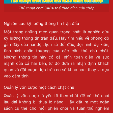
Thủ thuật chơi SABA thể thao đỉnh của chóp
Nghiên cứu kỹ lưỡng thông tin trận đấu
Một trong những mẹo quan trọng nhất là nghiên cứu
kỹ lưỡng thông tin trận đấu. Hãy tìm hiểu về phong độ
gần đây của hai đội, lịch sử đối đầu, đội hình dự kiến,
tình hình chấn thương của các cầu thủ chủ chốt.
Những thông tin này có cái nhìn toàn diện về sức
mạnh của cả hai bên, từ đó đưa ra nhận định khách
quan và đặt cược dựa trên cơ sở khoa học, thay vì dựa
vào cảm tính.
Quản lý vốn cược một cách chặt chẽ
Quản lý vốn cược là yếu tố then chốt để có thể chơi
lâu dài không bị thua lỗ nặng. Hãy đặt ra một ngân
sách cụ thể cho mỗi phiên chơi và tuân thủ nghiêm