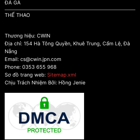
ĐÁ GÀ
THỂ THAO
Thương hiệu: CWIN
Địa chỉ: 154 Hà Tông Quyền, Khuê Trung, Cẩm Lệ, Đà
Nẵng
Email:
cs@cwin.jpn.com
Phone: 0353 655 968
Sơ đồ trang web:
Sitemap.xml
Chịu Trách Nhiệm Bởi: Hồng Jenie