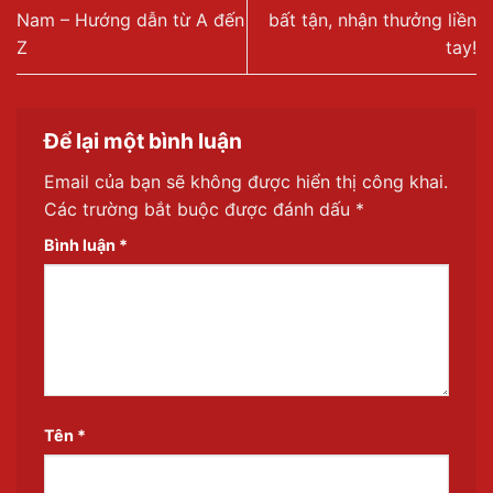
Nam – Hướng dẫn từ A đến
bất tận, nhận thưởng liền
Z
tay!
Để lại một bình luận
Email của bạn sẽ không được hiển thị công khai.
Các trường bắt buộc được đánh dấu
*
Bình luận
*
Tên
*