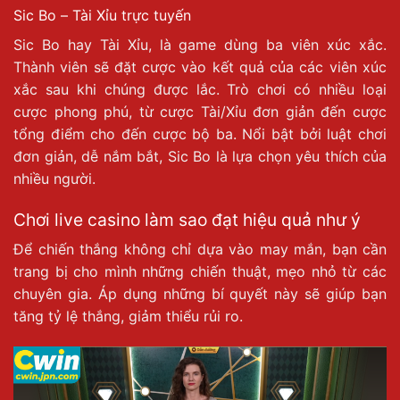
Sic Bo – Tài Xỉu trực tuyến
Sic Bo hay Tài Xỉu, là game dùng ba viên xúc xắc.
Thành viên sẽ đặt cược vào kết quả của các viên xúc
xắc sau khi chúng được lắc. Trò chơi có nhiều loại
cược phong phú, từ cược Tài/Xỉu đơn giản đến cược
tổng điểm cho đến cược bộ ba. Nổi bật bởi luật chơi
đơn giản, dễ nắm bắt, Sic Bo là lựa chọn yêu thích của
nhiều người.
Chơi live casino làm sao đạt hiệu quả như ý
Để chiến thắng không chỉ dựa vào may mắn, bạn cần
trang bị cho mình những chiến thuật, mẹo nhỏ từ các
chuyên gia. Áp dụng những bí quyết này sẽ giúp bạn
tăng tỷ lệ thắng, giảm thiểu rủi ro.