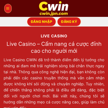
Bỏ
qua
nội
dung
ĐĂNG NHẬP
ĐĂNG KÝ
LIVE CASINO
Live Casino – Cẩm nang cá cược đỉnh
cao cho người mới
Live Casino CWIN đã trở thành điểm đến lý tưởng cho
những ai đam mê trải nghiệm sòng bài chân thực ngay
tại nhà. Thông qua công nghệ hiện đại, bạn không còn
phải đến các casino truyền thống mà vẫn cảm nhận
được không khí sôi động và chuyên nghiệp. Tuy nhiên,
để chiến thắng không phải là điều dễ dàng, đặc biệt
đối với người chơi mới. Bài viết này, chúng tôi sẽ
hướng dẫn những mẹo cá cược nâng cao, giúp làm chủ