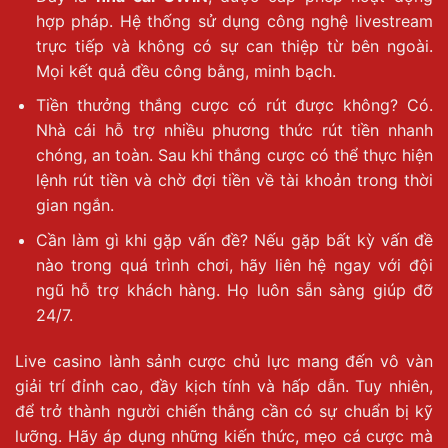
hợp pháp. Hệ thống sử dụng công nghệ livestream
trực tiếp và không có sự can thiệp từ bên ngoài.
Mọi kết quả đều công bằng, minh bạch.
Tiền thưởng thắng cược có rút được không? Có.
Nhà cái hỗ trợ nhiều phương thức rút tiền nhanh
chóng, an toàn. Sau khi thắng cược có thể thực hiện
lệnh rút tiền và chờ đợi tiền về tài khoản trong thời
gian ngắn.
Cần làm gì khi gặp vấn đề? Nếu gặp bất kỳ vấn đề
nào trong quá trình chơi, hãy liên hệ ngay với đội
ngũ hỗ trợ khách hàng. Họ luôn sẵn sàng giúp đỡ
24/7.
Live casino lành sảnh cược chủ lực mang đến vô vàn
giải trí đỉnh cao, đầy kịch tính và hấp dẫn. Tuy nhiên,
để trở thành người chiến thắng cần có sự chuẩn bị kỹ
lưỡng. Hãy áp dụng những kiến thức, mẹo cá cược mà