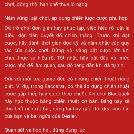
chơi, đồng thời hạn chế thua lỗ nặng.
Nắm vững luật chơi, áp dụng chiến lược cược phù hợp
Dù trò chơi đơn giản hay phức tạp, việc hiểu rõ luật là
điều kiện tiên quyết để chiến thắng. Trước khi đặt
cược, hãy dành thời gian đọc kỹ và nắm chắc các quy
tắc của cuộc chơi. Đừng vội vàng đặt cược lớn khi
chưa thực sự hiểu rõ. Tốt nhất, hãy bắt đầu với mức
cược nhỏ để làm quen, sau đó tăng dần khi đã tự tin.
Đối với mỗi tựa game đều có những chiến thuật riêng
biệt. Ví dụ, trong Baccarat, có thể áp dụng chiến thuật
cược gấp thếp hay cược theo chuỗi. Khi chơi Blackjack
hãy học thuộc bảng chiến thuật cơ bản. Bảng này sẽ
cho biết nên rút bài, dừng lại hay gấp đôi dựa vào bài
của bạn và bài ngửa của Dealer.
Quan sát và học hỏi, dừng đúng lúc