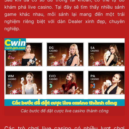
khám phá live casino. Tại đây sẽ tìm thấy nhiều sảnh
game khác nhau, mỗi sảnh lại mang đến một trải
nghiệm riêng biệt với dàn Dealer xinh đẹp, chuyên
nghiệp.
Các bước để đặt cược live casino thành công
Các trò chơi live casino có nhiều lượt chơi