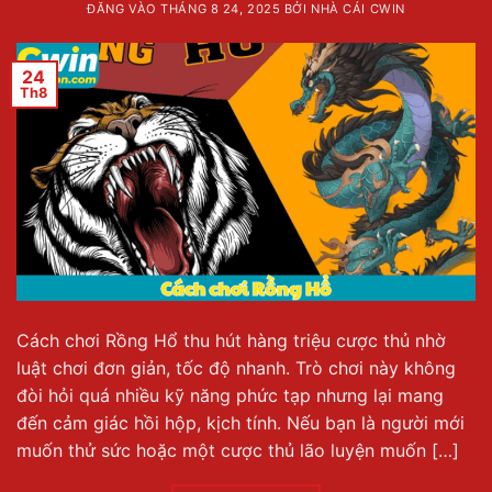
ĐĂNG VÀO
THÁNG 8 24, 2025
BỞI
NHÀ CÁI CWIN
24
Th8
Cách chơi Rồng Hổ thu hút hàng triệu cược thủ nhờ
luật chơi đơn giản, tốc độ nhanh. Trò chơi này không
đòi hỏi quá nhiều kỹ năng phức tạp nhưng lại mang
đến cảm giác hồi hộp, kịch tính. Nếu bạn là người mới
muốn thử sức hoặc một cược thủ lão luyện muốn […]