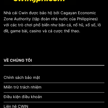
Nhà cái Cwin được bảo hộ bởi Cagayan Economic
Zone Authority (tập đoàn nhà nước của Philippines)
với các trò chơi phổ biến như bắn cá, nổ hũ, xổ số, lô
đề, game bài, casino và cá cược thể thao.
VỀ CHÚNG TÔI
Chính sách bảo mật
Miễn trừ trách nhiệm
Điều kiện điều khoản
Liên hệ CWIN