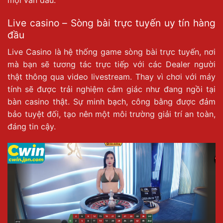
mọi ván đấu.
Live casino – Sòng bài trực tuyến uy tín hàng
đầu
Live Casino là hệ thống game sòng bài trực tuyến, nơi
mà bạn sẽ tương tác trực tiếp với các Dealer người
thật thông qua video livestream. Thay vì chơi với máy
tính sẽ được trải nghiệm cảm giác như đang ngồi tại
bàn casino thật. Sự minh bạch, công bằng được đảm
bảo tuyệt đối, tạo nên một môi trường giải trí an toàn,
đáng tin cậy.