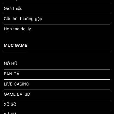
Giới thiệu
Câu hỏi thường gặp
Hợp tác đại lý
MỤC GAME
NỔ HŨ
BẮN CÁ
LIVE CASINO
GAME BÀI 3D
XỔ SỐ