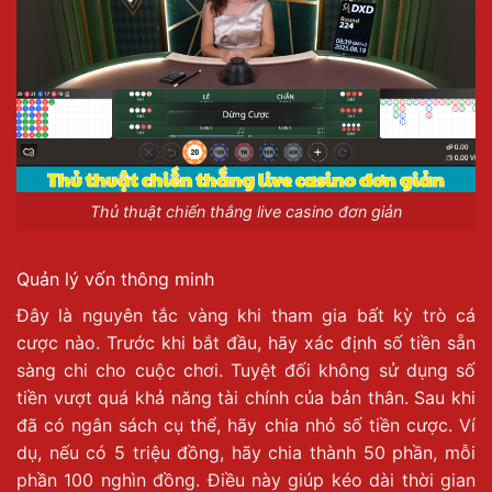
Thủ thuật chiến thắng live casino đơn giản
Quản lý vốn thông minh
Đây là nguyên tắc vàng khi tham gia bất kỳ trò cá
cược nào. Trước khi bắt đầu, hãy xác định số tiền sẵn
sàng chi cho cuộc chơi. Tuyệt đối không sử dụng số
tiền vượt quá khả năng tài chính của bản thân. Sau khi
đã có ngân sách cụ thể, hãy chia nhỏ số tiền cược. Ví
dụ, nếu có 5 triệu đồng, hãy chia thành 50 phần, mỗi
phần 100 nghìn đồng. Điều này giúp kéo dài thời gian