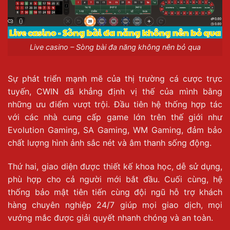
Live casino – Sòng bài đa năng không nên bỏ qua
Sự phát triển mạnh mẽ của thị trường cá cược trực
tuyến, CWIN đã khẳng định vị thế của mình bằng
những ưu điểm vượt trội. Đầu tiên hệ thống hợp tác
với các nhà cung cấp game lớn trên thế giới như
Evolution Gaming, SA Gaming, WM Gaming, đảm bảo
chất lượng hình ảnh sắc nét và âm thanh sống động.
Thứ hai, giao diện được thiết kế khoa học, dễ sử dụng,
phù hợp cho cả người mới bắt đầu. Cuối cùng, hệ
thống bảo mật tiên tiến cùng đội ngũ hỗ trợ khách
hàng chuyên nghiệp 24/7 giúp mọi giao dịch, mọi
vướng mắc được giải quyết nhanh chóng và an toàn.