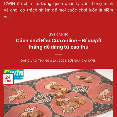
CWIN đã chia sẻ. Đừng quên quản lý vốn thông minh
và chơi có trách nhiệm để mọi cuộc chơi luôn là niềm
vui.
LIVE CASINO
Cách chơi Bầu Cua online – Bí quyết
thắng dễ dàng từ cao thủ
ĐĂNG VÀO
THÁNG 8 24, 2025
BỞI
NHÀ CÁI CWIN
24
Th8