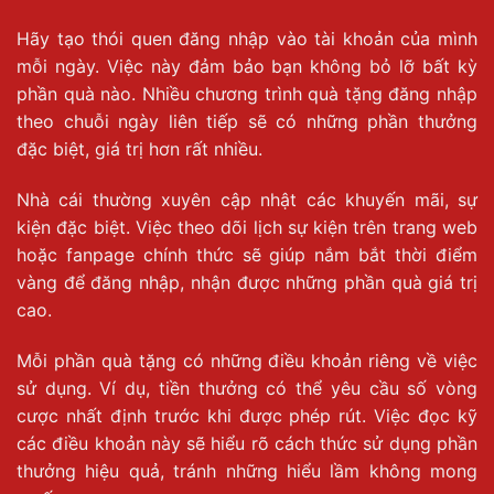
Hãy tạo thói quen đăng nhập vào tài khoản của mình
mỗi ngày. Việc này đảm bảo bạn không bỏ lỡ bất kỳ
phần quà nào. Nhiều chương trình quà tặng đăng nhập
theo chuỗi ngày liên tiếp sẽ có những phần thưởng
đặc biệt, giá trị hơn rất nhiều.
Nhà cái thường xuyên cập nhật các khuyến mãi, sự
kiện đặc biệt. Việc theo dõi lịch sự kiện trên trang web
hoặc fanpage chính thức sẽ giúp nắm bắt thời điểm
vàng để đăng nhập, nhận được những phần quà giá trị
cao.
Mỗi phần quà tặng có những điều khoản riêng về việc
sử dụng. Ví dụ, tiền thưởng có thể yêu cầu số vòng
cược nhất định trước khi được phép rút. Việc đọc kỹ
các điều khoản này sẽ hiểu rõ cách thức sử dụng phần
thưởng hiệu quả, tránh những hiểu lầm không mong