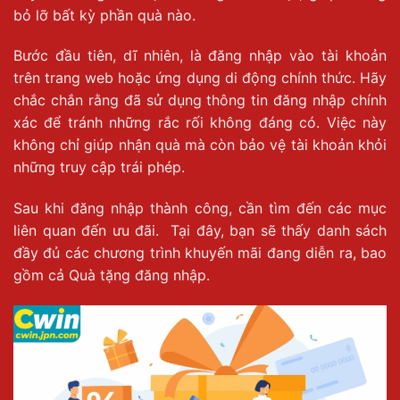
bỏ lỡ bất kỳ phần quà nào.
Bước đầu tiên, dĩ nhiên, là đăng nhập vào tài khoản
trên trang web hoặc ứng dụng di động chính thức. Hãy
chắc chắn rằng đã sử dụng thông tin đăng nhập chính
xác để tránh những rắc rối không đáng có. Việc này
không chỉ giúp nhận quà mà còn bảo vệ tài khoản khỏi
những truy cập trái phép.
Sau khi đăng nhập thành công, cần tìm đến các mục
liên quan đến ưu đãi. Tại đây, bạn sẽ thấy danh sách
đầy đủ các chương trình khuyến mãi đang diễn ra, bao
gồm cả Quà tặng đăng nhập.