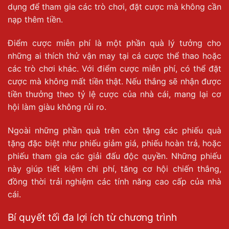
dụng để tham gia các trò chơi, đặt cược mà không cần
nạp thêm tiền.
Điểm cược miễn phí là một phần quà lý tưởng cho
những ai thích thử vận may tại cá cược thể thao hoặc
các trò chơi khác. Với điểm cược miễn phí, có thể đặt
cược mà không mất tiền thật. Nếu thắng sẽ nhận được
tiền thưởng theo tỷ lệ cược của nhà cái, mang lại cơ
hội làm giàu không rủi ro.
Ngoài những phần quà trên còn tặng các phiếu quà
tặng đặc biệt như phiếu giảm giá, phiếu hoàn trả, hoặc
phiếu tham gia các giải đấu độc quyền. Những phiếu
này giúp tiết kiệm chi phí, tăng cơ hội chiến thắng,
đồng thời trải nghiệm các tính năng cao cấp của nhà
cái.
Bí quyết tối đa lợi ích từ chương trình