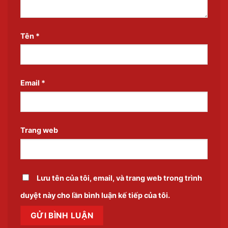
Tên
*
Email
*
Trang web
Lưu tên của tôi, email, và trang web trong trình
duyệt này cho lần bình luận kế tiếp của tôi.