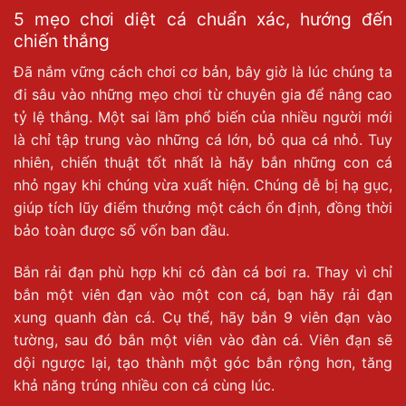
5 mẹo chơi diệt cá chuẩn xác, hướng đến
chiến thắng
Đã nắm vững cách chơi cơ bản, bây giờ là lúc chúng ta
đi sâu vào những mẹo chơi từ chuyên gia để nâng cao
tỷ lệ thắng. Một sai lầm phổ biến của nhiều người mới
là chỉ tập trung vào những cá lớn, bỏ qua cá nhỏ. Tuy
nhiên, chiến thuật tốt nhất là hãy bắn những con cá
nhỏ ngay khi chúng vừa xuất hiện. Chúng dễ bị hạ gục,
giúp tích lũy điểm thưởng một cách ổn định, đồng thời
bảo toàn được số vốn ban đầu.
Bắn rải đạn phù hợp khi có đàn cá bơi ra. Thay vì chỉ
bắn một viên đạn vào một con cá, bạn hãy rải đạn
xung quanh đàn cá. Cụ thể, hãy bắn 9 viên đạn vào
tường, sau đó bắn một viên vào đàn cá. Viên đạn sẽ
dội ngược lại, tạo thành một góc bắn rộng hơn, tăng
khả năng trúng nhiều con cá cùng lúc.