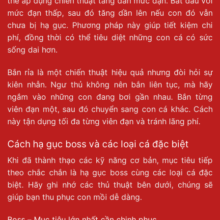
thể áp dụng chiến thuật tăng dần mức đạn. Bắt đầu với
mức đạn thấp, sau đó tăng dần lên nếu con đó vẫn
chưa bị hạ gục. Phương pháp này giúp tiết kiệm chi
phí, đồng thời có thể tiêu diệt những con cá có sức
sống dai hơn.
Bắn rỉa là một chiến thuật hiệu quả nhưng đòi hỏi sự
kiên nhẫn. Ngư thủ không nên bắn liên tục, mà hãy
ngắm vào những con đang bơi gần nhau. Bắn từng
viên đạn một, sau đó chuyển sang con cá khác. Cách
này tận dụng tối đa từng viên đạn và tránh lãng phí.
Cách hạ gục boss và các loại cá đặc biệt
Khi đã thành thạo các kỹ năng cơ bản, mục tiêu tiếp
theo chắc chắn là hạ gục boss cùng các loại cá đặc
biệt. Hãy ghi nhớ các thủ thuật bên dưới, chúng sẽ
giúp bạn thu phục con mồi dễ dàng.
Boss – Mục tiêu lớn nhất cần chinh phục