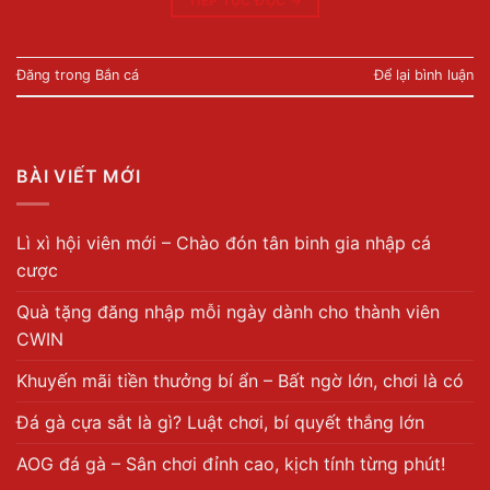
TIẾP TỤC ĐỌC
→
Đăng trong
Bắn cá
Để lại bình luận
BÀI VIẾT MỚI
Lì xì hội viên mới – Chào đón tân binh gia nhập cá
cược
Quà tặng đăng nhập mỗi ngày dành cho thành viên
CWIN
Khuyến mãi tiền thưởng bí ẩn – Bất ngờ lớn, chơi là có
Đá gà cựa sắt là gì? Luật chơi, bí quyết thắng lớn
AOG đá gà – Sân chơi đỉnh cao, kịch tính từng phút!