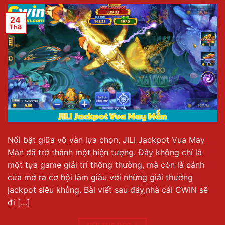
24
Th8
Nổi bật giữa vô vàn lựa chọn, JILI Jackpot Vua May
Mắn đã trở thành một hiện tượng. Đây không chỉ là
một tựa game giải trí thông thường, mà còn là cánh
cửa mở ra cơ hội làm giàu với những giải thưởng
jackpot siêu khủng. Bài viết sau đây,nhà cái CWIN sẽ
đi […]