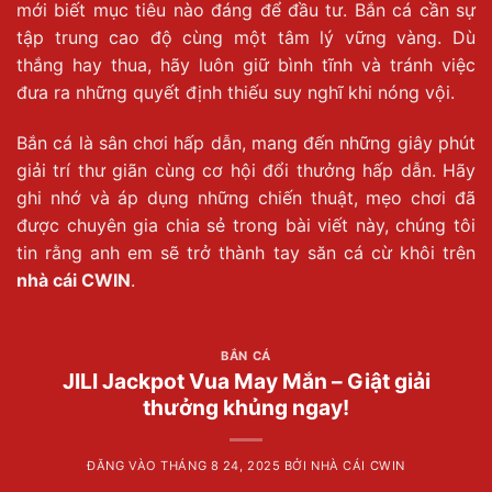
mới biết mục tiêu nào đáng để đầu tư. Bắn cá cần sự
tập trung cao độ cùng một tâm lý vững vàng. Dù
thắng hay thua, hãy luôn giữ bình tĩnh và tránh việc
đưa ra những quyết định thiếu suy nghĩ khi nóng vội.
Bắn cá là sân chơi hấp dẫn, mang đến những giây phút
giải trí thư giãn cùng cơ hội đổi thưởng hấp dẫn. Hãy
ghi nhớ và áp dụng những chiến thuật, mẹo chơi đã
được chuyên gia chia sẻ trong bài viết này, chúng tôi
tin rằng anh em sẽ trở thành tay săn cá cừ khôi trên
nhà cái CWIN
.
BẮN CÁ
JILI Jackpot Vua May Mắn – Giật giải
thưởng khủng ngay!
ĐĂNG VÀO
THÁNG 8 24, 2025
BỞI
NHÀ CÁI CWIN