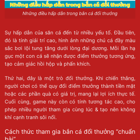
Những điều hấp dẫn trong bắn cá đổi thưởng
Sự hấp dẫn của săn cá đến từ nhiều yếu tố. Đầu tiên,
đó là tính giải trí cao, hình ảnh những chú cá đầy màu
sắc bơi lội tung tăng dưới lòng đại dương. Mỗi lần hạ
gục một con cá sẽ nhận được điểm thưởng tương ứng,
tạo cảm giác hồi hộp và phấn khích.
Thứ hai, đây là một trò đổi thưởng. Khi chiến thắng,
người chơi có thể quy đổi điểm thưởng thành tiền mặt
hoặc các phần quà có giá trị, mang lại lợi ích thực tế.
Cuối cùng, game này còn có tính tương tác cao, cho
phép nhiều người tham gia cùng lúc & tạo nên không
khí cạnh tranh sôi nổi.
Cách thức tham gia bắn cá đổi thưởng “chuẩn
bài”