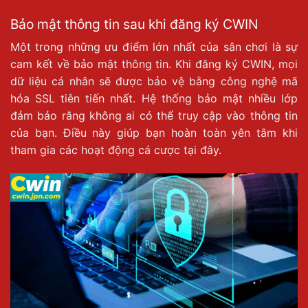
Bảo mật thông tin sau khi đăng ký CWIN
Một trong những ưu điểm lớn nhất của sân chơi là sự
cam kết về bảo mật thông tin. Khi đăng ký CWIN, mọi
dữ liệu cá nhân sẽ được bảo vệ bằng công nghệ mã
hóa SSL tiên tiến nhất. Hệ thống bảo mật nhiều lớp
đảm bảo rằng không ai có thể truy cập vào thông tin
của bạn. Điều này giúp bạn hoàn toàn yên tâm khi
tham gia các hoạt động cá cược tại đây.