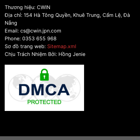
Thương hiệu: CWIN
Địa chỉ: 154 Hà Tông Quyền, Khuê Trung, Cẩm Lệ, Đà
Nẵng
Email:
cs@cwin.jpn.com
Phone: 0353 655 968
Sơ đồ trang web:
Sitemap.xml
Chịu Trách Nhiệm Bởi: Hồng Jenie