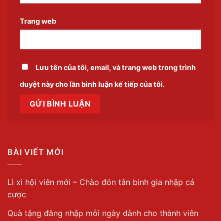
Trang web
Lưu tên của tôi, email, và trang web trong trình
duyệt này cho lần bình luận kế tiếp của tôi.
BÀI VIẾT MỚI
Lì xì hội viên mới – Chào đón tân binh gia nhập cá
cược
Quà tặng đăng nhập mỗi ngày dành cho thành viên