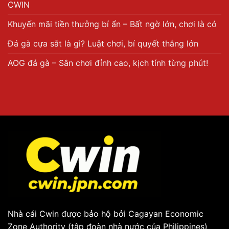
CWIN
Khuyến mãi tiền thưởng bí ẩn – Bất ngờ lớn, chơi là có
Đá gà cựa sắt là gì? Luật chơi, bí quyết thắng lớn
AOG đá gà – Sân chơi đỉnh cao, kịch tính từng phút!
Nhà cái Cwin được bảo hộ bởi Cagayan Economic
Zone Authority (tập đoàn nhà nước của Philippines)